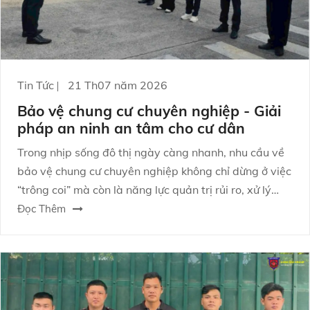
Tin Tức
21 Th07 năm 2026
Bảo vệ chung cư chuyên nghiệp - Giải
pháp an ninh an tâm cho cư dân
Trong nhịp sống đô thị ngày càng nhanh, nhu cầu về
bảo vệ chung cư chuyên nghiệp không chỉ dừng ở việc
“trông coi” mà còn là năng lực quản trị rủi ro, xử lý
tình huống và phối hợp đa bên để tạo ra môi trường
Đọc Thêm
sống an toàn.