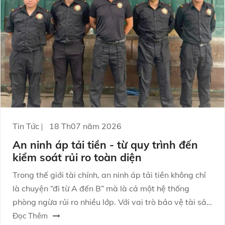
Tin Tức
18 Th07 năm 2026
An ninh áp tải tiền - từ quy trình đến
kiểm soát rủi ro toàn diện
Trong thế giới tài chính, an ninh áp tải tiền không chỉ
là chuyện “đi từ A đến B” mà là cả một hệ thống
phòng ngừa rủi ro nhiều lớp. Với vai trò bảo vệ tài sản
và duy trì niềm tin vận hành, hoạt động này đòi hỏi
Đọc Thêm