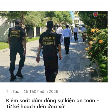
quy trình chặt chẽ, năng lực điều phối và văn hóa an
ninh kỷ luật. Bài viết dưới đây sẽ giúp bạn hình dung
rõ cách tổ chức, nhận diện điểm rủi ro và tối ưu biện
pháp quản trị để giảm thiểu sự cố.
Tin Tức
15 Th07 năm 2026
Kiểm soát đám đông sự kiện an toàn -
Từ kế hoạch đến ứng xử