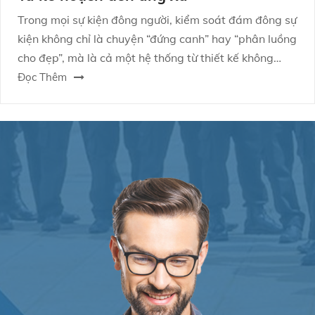
Trong mọi sự kiện đông người, kiểm soát đám đông sự
kiện không chỉ là chuyện “đứng canh” hay “phân luồng
cho đẹp”, mà là cả một hệ thống từ thiết kế không
gian, kịch bản vận hành đến năng lực xử lý tình
Đọc Thêm
huống. Khi bạn làm tốt, trải nghiệm người tham dự
mượt mà hơn; khi làm không đủ, rủi ro lan nhanh như
lửa gặp gió.