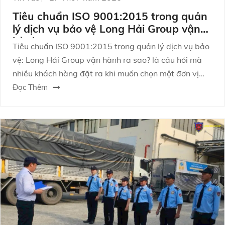
Tiêu chuẩn ISO 9001:2015 trong quản
lý dịch vụ bảo vệ Long Hải Group vận
hành ra sao?
Tiêu chuẩn ISO 9001:2015 trong quản lý dịch vụ bảo
vệ: Long Hải Group vận hành ra sao? là câu hỏi mà
nhiều khách hàng đặt ra khi muốn chọn một đơn vị
bảo vệ không chỉ làm “đủ việc”, mà còn vận hành
Đọc Thêm
chuyên nghiệp, có kiểm soát rủi ro và đảm bảo chất
lượng dịch vụ ổn định theo thời gian.