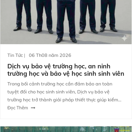
Tin Tức
06 Th08 năm 2026
Dịch vụ bảo vệ trường học, an ninh
trường học và bảo vệ học sinh sinh viên
Trong bối cảnh trường học cần đảm bảo an toàn
tuyệt đối cho học sinh sinh viên, Dịch vụ bảo vệ
trường học trở thành giải pháp thiết thực giúp kiểm
soát rủi ro, ngăn chặn hành vi xâm nhập trái phép và
Đọc Thêm
hỗ trợ nhà trường duy trì trật tự ổn định mỗi ngày.