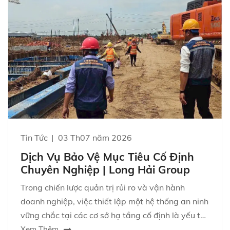
Tin Tức
03 Th07 năm 2026
Dịch Vụ Bảo Vệ Mục Tiêu Cố Định
Chuyên Nghiệp | Long Hải Group
Trong chiến lược quản trị rủi ro và vận hành
doanh nghiệp, việc thiết lập một hệ thống an ninh
vững chắc tại các cơ sở hạ tầng cố định là yếu tố
sống còn. Nhà máy, tòa nhà văn phòng, trung
Xem Thêm