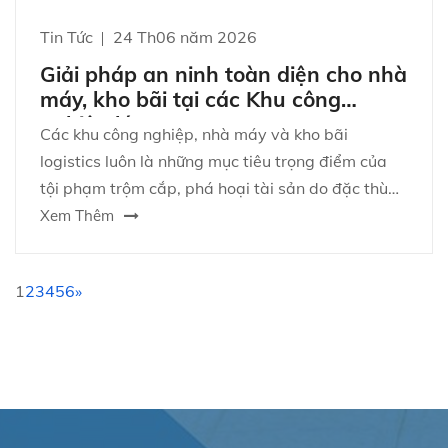
Tin Tức
24 Th06 năm 2026
Giải pháp an ninh toàn diện cho nhà
máy, kho bãi tại các Khu công
nghiệp lớn
Các khu công nghiệp, nhà máy và kho bãi
logistics luôn là những mục tiêu trọng điểm của
tội phạm trộm cắp, phá hoại tài sản do đặc thù
diện tích rộng lớn, lượng hàng hóa giá trị cao và
Xem Thêm
mật độ người ra vào phức tạp.
1
2
3
4
5
6
»