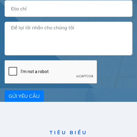
GỬI YÊU CẦU
TIÊU BIỂU