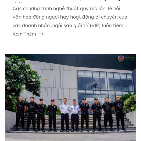
đối
Các chương trình nghệ thuật quy mô lớn, lễ hội
văn hóa đông người hay hoạt động di chuyển của
các doanh nhân, ngôi sao giải trí (VIP) luôn tiềm
ẩn những nguy cơ mất an ninh trật tự khó lường.
Xem Thêm
Chỉ một sơ suất nhỏ từ khâu kiểm soát đám đông
hoặc hộ tống có thể dẫn đến hỗn loạn, gây tổn
hại nghiêm trọng về cả người, tài sản lẫn danh
tiếng của ban tổ chức.