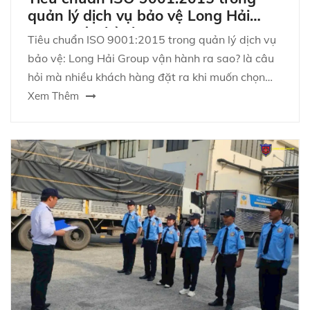
quản lý dịch vụ bảo vệ Long Hải
Group vận hành ra sao?
Tiêu chuẩn ISO 9001:2015 trong quản lý dịch vụ
bảo vệ: Long Hải Group vận hành ra sao? là câu
hỏi mà nhiều khách hàng đặt ra khi muốn chọn
một đơn vị bảo vệ không chỉ làm “đủ việc”, mà còn
Xem Thêm
vận hành chuyên nghiệp, có kiểm soát rủi ro và
đảm bảo chất lượng dịch vụ ổn định theo thời
gian.