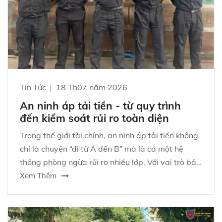
Tin Tức
18 Th07 năm 2026
An ninh áp tải tiền - từ quy trình
đến kiểm soát rủi ro toàn diện
Trong thế giới tài chính, an ninh áp tải tiền không
chỉ là chuyện “đi từ A đến B” mà là cả một hệ
thống phòng ngừa rủi ro nhiều lớp. Với vai trò bảo
vệ tài sản và duy trì niềm tin vận hành, hoạt động
Xem Thêm
này đòi hỏi quy trình chặt chẽ, năng lực điều phối
và văn hóa an ninh kỷ luật. Bài viết dưới đây sẽ
giúp bạn hình dung rõ cách tổ chức, nhận diện