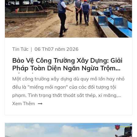
Tin Tức
06 Th07 năm 2026
Bảo Vệ Công Trường Xây Dựng: Giải
Pháp Toàn Diện Ngăn Ngừa Trộm
Cắp Vật tư
Một công trường xây dựng dù quy mô lớn hay nhỏ
đều là "miếng mồi ngon" của các đối tượng tội
phạm. Tình trạng thất thoát sắt thép, xi măng,
thiết bị máy móc hay thậm chí là dây cáp điện
Xem Thêm
diễn ra thường xuyên, gây thiệt hại hàng trăm
triệu đồng và làm chậm tiến độ thi công của nhà
thầu.