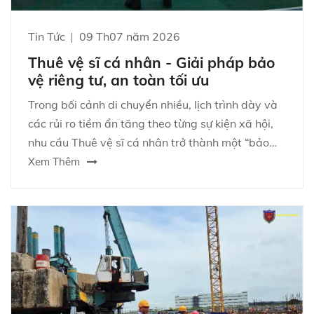
Tin Tức
09 Th07 năm 2026
Thuê vệ sĩ cá nhân - Giải pháp bảo
vệ riêng tư, an toàn tối ưu
Trong bối cảnh di chuyển nhiều, lịch trình dày và
các rủi ro tiềm ẩn tăng theo từng sự kiện xã hội,
nhu cầu Thuê vệ sĩ cá nhân trở thành một “bảo
hiểm mềm” cho cá nhân và gia đình. Dịch vụ này
Xem Thêm
không chỉ tạo cảm giác an tâm mà còn giúp bạn
quản trị rủi ro theo cách kín đáo, chuyên nghiệp
và phù hợp với lối sống.