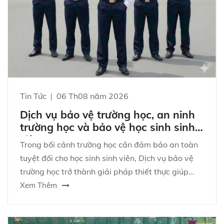
Tin Tức
06 Th08 năm 2026
Dịch vụ bảo vệ trường học, an ninh
trường học và bảo vệ học sinh sinh
viên
Trong bối cảnh trường học cần đảm bảo an toàn
tuyệt đối cho học sinh sinh viên, Dịch vụ bảo vệ
trường học trở thành giải pháp thiết thực giúp
kiểm soát rủi ro, ngăn chặn hành vi xâm nhập trái
Xem Thêm
phép và hỗ trợ nhà trường duy trì trật tự ổn định
mỗi ngày.