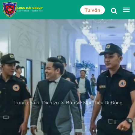
Tư vấn
Trang chủ
Dịch vụ
Bảo Vệ Mục Tiêu Di Động