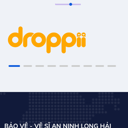
BẢO VỆ - VỆ SĨ AN NINH LONG HẢI