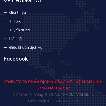
VỀ CHÚNG TÔI
Giới thiệu
Tin tức
Tuyển dụng
Liên hệ
Điều khoản dịch vụ
Facebook
CÔNG TY CỔ PHẦN DỊCH VỤ BẢO VỆ - VỆ SĨ AN NINH
LONG HẢI GROUP
52 Trần Thị Vững, P. Dĩ An, TPHCM, Việt Nam
Giấy phép KD: 3703077160