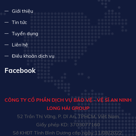
Giới thiệu
Tin tức
Tuyển dụng
Liên hệ
Điều khoản dịch vụ
Facebook
CÔNG TY CỔ PHẦN DỊCH VỤ BẢO VỆ - VỆ SĨ AN NINH
LONG HẢI GROUP
52 Trần Thị Vững, P. Dĩ An, TPHCM, Việt Nam
Giấy phép KD: 3703077160
Sở KHĐT Tỉnh Bình Dương cấp ngày:11/08/2022.