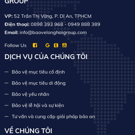
GROUP
VP:
52 Trần Thị Vững, P. Dĩ An, TPHCM
Điện thoại:
0898 393 968
- 0949 888 389
Email:
info@baovelonghaigroup.com
Follow Us
DỊCH VỤ CỦA CHÚNG TÔI
Bảo vệ mục tiêu cố định
Bảo vệ mục tiêu di động
Bảo vệ yếu nhân
Bảo vệ lễ hội và sự kiện
Tư vấn và cung cấp giải pháp bảo an
VỀ CHÚNG TÔI