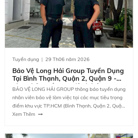
Tuyển dụng
29 Th06 năm 2026
Bảo Vệ Long Hải Group Tuyển Dụng
Tại Bình Thạnh, Quận 2, Quận 9 -
Thu Nhập Đến 11 Triệu/Tháng
BẢO VỆ LONG HẢI GROUP thông báo tuyển dụng
nhân viên bảo vệ làm việc tại các mục tiêu trọng
điểm khu vực TP.HCM (Bình Thạnh, Quận 2, Quận
9). Công việc ổn định, thu nhập cao, hỗ trợ chỗ ở
Xem Thêm
tại mục tiêu, nhận việc đi làm ngay trong ngày!