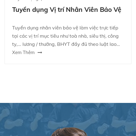
Tuyển dụng Vị trí Nhân Viên Bảo Vệ
Tuyển dụng nhân viên bảo vệ làm việc trực tiếp
tại các vị trí mục tiêu như toà nhà, siêu thị, công
ty,... lương / thưởng, BHYT đầy đủ theo luật lao
động VN
Xem Thêm