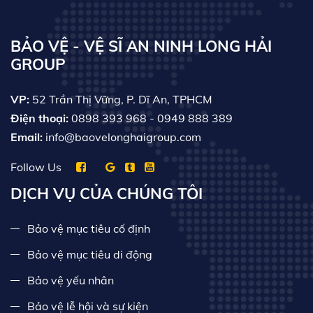
BẢO VỆ - VỆ SĨ AN NINH LONG HẢI
GROUP
VP:
52 Trần Thị Vững, P. Dĩ An, TPHCM
Điện thoại:
0898 393 968
- 0949 888 389
Email:
info@baovelonghaigroup.com
Follow Us
DỊCH VỤ CỦA CHÚNG TÔI
Bảo vệ mục tiêu cố định
Bảo vệ mục tiêu di động
Bảo vệ yếu nhân
Bảo vệ lễ hội và sự kiện