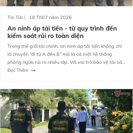
Tin Tức
18 Th07 năm 2026
An ninh áp tải tiền - từ quy trình đến
kiểm soát rủi ro toàn diện
Trong thế giới tài chính, an ninh áp tải tiền không chỉ
là chuyện “đi từ A đến B” mà là cả một hệ thống
phòng ngừa rủi ro nhiều lớp. Với vai trò bảo vệ tài sản
và duy trì niềm tin vận hành, hoạt động này đòi hỏi
Đọc Thêm
quy trình chặt chẽ, năng lực điều phối và văn hóa an
ninh kỷ luật. Bài viết dưới đây sẽ giúp bạn hình dung
rõ cách tổ chức, nhận diện điểm rủi ro và tối ưu biện
pháp quản trị để giảm thiểu sự cố.