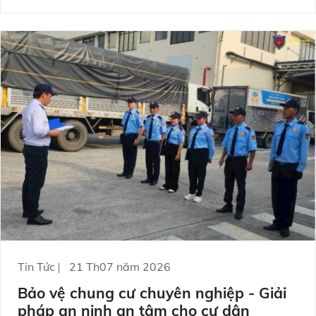
chuyên nghiệp, có kiểm soát rủi ro và đảm bảo chất
lượng dịch vụ ổn định theo thời gian.
Tin Tức
21 Th07 năm 2026
Bảo vệ chung cư chuyên nghiệp - Giải
pháp an ninh an tâm cho cư dân