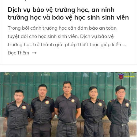
Dịch vụ bảo vệ trường học, an ninh
trường học và bảo vệ học sinh sinh viên
Trong bối cảnh trường học cần đảm bảo an toàn
tuyệt đối cho học sinh sinh viên, Dịch vụ bảo vệ
trường học trở thành giải pháp thiết thực giúp kiểm
soát rủi ro, ngăn chặn hành vi xâm nhập trái phép và
Đọc Thêm
hỗ trợ nhà trường duy trì trật tự ổn định mỗi ngày.