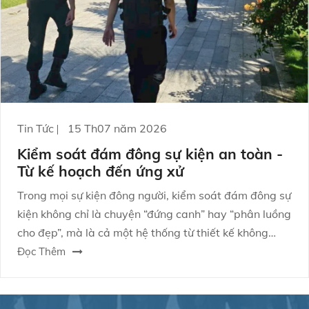
Tin Tức
15 Th07 năm 2026
Kiểm soát đám đông sự kiện an toàn -
Từ kế hoạch đến ứng xử
Trong mọi sự kiện đông người, kiểm soát đám đông sự
kiện không chỉ là chuyện “đứng canh” hay “phân luồng
cho đẹp”, mà là cả một hệ thống từ thiết kế không
gian, kịch bản vận hành đến năng lực xử lý tình
Đọc Thêm
huống. Khi bạn làm tốt, trải nghiệm người tham dự
mượt mà hơn; khi làm không đủ, rủi ro lan nhanh như
lửa gặp gió.