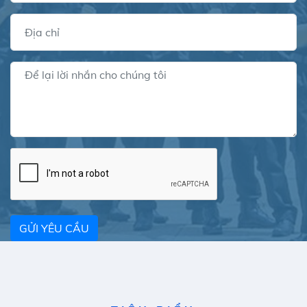
GỬI YÊU CẦU