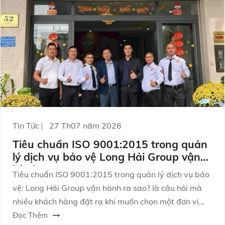
Tin Tức
27 Th07 năm 2026
Tiêu chuẩn ISO 9001:2015 trong quản
lý dịch vụ bảo vệ Long Hải Group vận
hành ra sao?
Tiêu chuẩn ISO 9001:2015 trong quản lý dịch vụ bảo
vệ: Long Hải Group vận hành ra sao? là câu hỏi mà
nhiều khách hàng đặt ra khi muốn chọn một đơn vị
bảo vệ không chỉ làm “đủ việc”, mà còn vận hành
Đọc Thêm