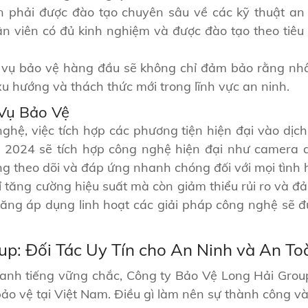
phải được đào tạo chuyên sâu về các kỹ thuật an ni
n viên có đủ kinh nghiệm và được đào tạo theo tiêu 
 vụ bảo vệ hàng đầu sẽ không chỉ đảm bảo rằng nhâ
xu hướng và thách thức mới trong lĩnh vực an ninh.
 Vụ Bảo Vệ
ghệ, việc tích hợp các phương tiện hiện đại vào dịc
2024 sẽ tích hợp công nghệ hiện đại như camera an
 theo dõi và đáp ứng nhanh chóng đối với mọi tình 
 tăng cường hiệu suất mà còn giảm thiểu rủi ro và đ
ăng áp dụng linh hoạt các giải pháp công nghệ sẽ 
p: Đối Tác Uy Tín cho An Ninh và An To
danh tiếng vững chắc, Công ty Bảo Vệ Long Hải Grou
bảo vệ tại Việt Nam. Điều gì làm nên sự thành công và