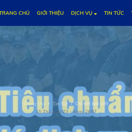
TRANG CHỦ
GIỚI THIỆU
DỊCH VỤ
TIN TỨC
Trang chủ
Tin Tức
Chi tiết bài viết
15 Th12, 2023 - Xem: 2697