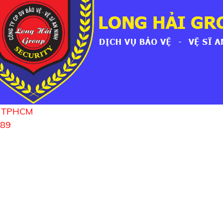
n, TPHCM
389