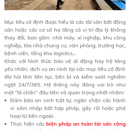
Mục tiêu cố định được hiểu là các tài sản bất động
sản hoặc các cơ sở hạ tầng có vị trí địa lý không
thay đổi, bao gồm: nhà máy, xí nghiệp, khu công
nghiệp, tòa nhà chung cư, văn phòng, trường học,
bệnh viện, tổng kho logistics...
Khác với hình thức bảo vệ di động hay hộ tống
yếu nhân, dịch vụ an ninh tại các mục tiêu cố định
đòi hỏi tính liên tục, bền bỉ và kiểm soát nghiêm
ngặt 24/7/365. Hệ thống này đóng vai trò như
một "lá chắn" đầu tiên và quan trọng nhất nhằm:
Đảm bảo an ninh trật tự, ngăn chặn các hành
vi xâm nhập bất hợp pháp, gây rối hoặc phá
hoại từ bên ngoài.
Thực hiện các
biện pháp an toàn tài sản công