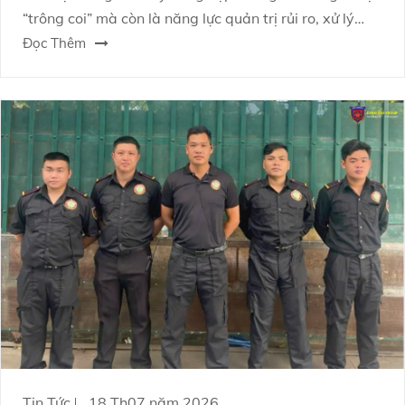
“trông coi” mà còn là năng lực quản trị rủi ro, xử lý
tình huống và phối hợp đa bên để tạo ra môi trường
Đọc Thêm
sống an toàn.
Tin Tức
18 Th07 năm 2026