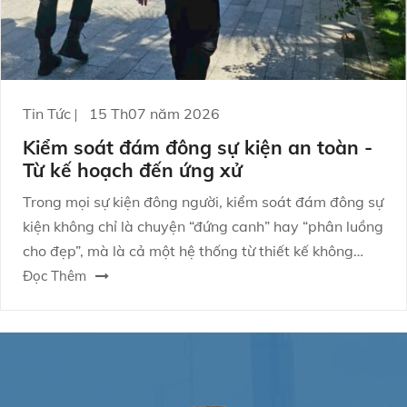
Tin Tức
15 Th07 năm 2026
Kiểm soát đám đông sự kiện an toàn -
Từ kế hoạch đến ứng xử
Trong mọi sự kiện đông người, kiểm soát đám đông sự
kiện không chỉ là chuyện “đứng canh” hay “phân luồng
cho đẹp”, mà là cả một hệ thống từ thiết kế không
gian, kịch bản vận hành đến năng lực xử lý tình
Đọc Thêm
huống. Khi bạn làm tốt, trải nghiệm người tham dự
mượt mà hơn; khi làm không đủ, rủi ro lan nhanh như
lửa gặp gió.