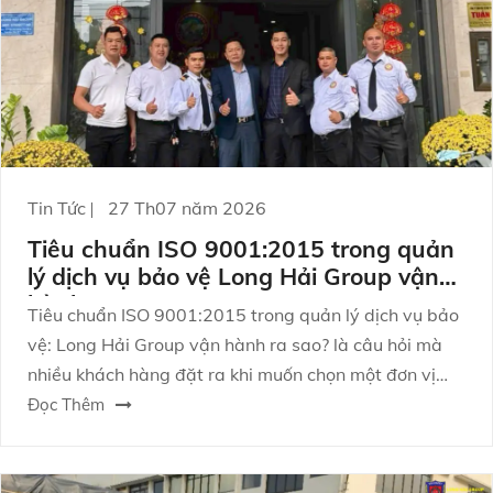
Tin Tức
27 Th07 năm 2026
Tiêu chuẩn ISO 9001:2015 trong quản
lý dịch vụ bảo vệ Long Hải Group vận
hành ra sao?
Tiêu chuẩn ISO 9001:2015 trong quản lý dịch vụ bảo
vệ: Long Hải Group vận hành ra sao? là câu hỏi mà
nhiều khách hàng đặt ra khi muốn chọn một đơn vị
bảo vệ không chỉ làm “đủ việc”, mà còn vận hành
Đọc Thêm
chuyên nghiệp, có kiểm soát rủi ro và đảm bảo chất
lượng dịch vụ ổn định theo thời gian.