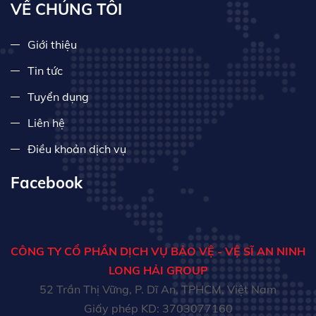
VỀ CHÚNG TÔI
Giới thiệu
Tin tức
Tuyển dụng
Liên hệ
Điều khoản dịch vụ
Facebook
CÔNG TY CỔ PHẦN DỊCH VỤ BẢO VỆ - VỆ SĨ AN NINH
LONG HẢI GROUP
52 Trần Thị Vững, P. Dĩ An, TPHCM, Việt Nam
Giấy phép KD: 3703077160