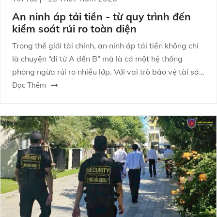
An ninh áp tải tiền - từ quy trình đến
kiểm soát rủi ro toàn diện
Trong thế giới tài chính, an ninh áp tải tiền không chỉ
là chuyện “đi từ A đến B” mà là cả một hệ thống
phòng ngừa rủi ro nhiều lớp. Với vai trò bảo vệ tài sản
và duy trì niềm tin vận hành, hoạt động này đòi hỏi
Đọc Thêm
quy trình chặt chẽ, năng lực điều phối và văn hóa an
ninh kỷ luật. Bài viết dưới đây sẽ giúp bạn hình dung
rõ cách tổ chức, nhận diện điểm rủi ro và tối ưu biện
pháp quản trị để giảm thiểu sự cố.