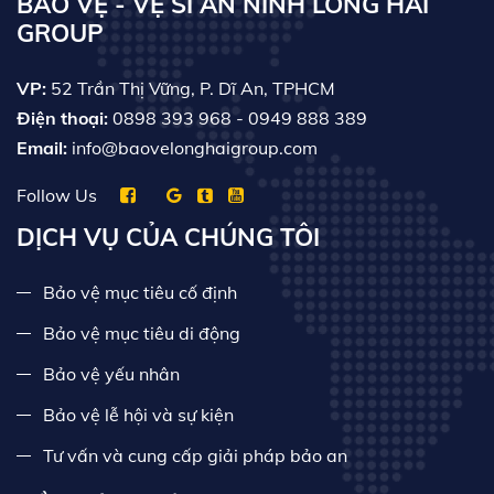
BẢO VỆ - VỆ SĨ AN NINH LONG HẢI
GROUP
VP:
52 Trần Thị Vững, P. Dĩ An, TPHCM
Điện thoại:
0898 393 968
- 0949 888 389
Email:
info@baovelonghaigroup.com
Follow Us
DỊCH VỤ CỦA CHÚNG TÔI
Bảo vệ mục tiêu cố định
Bảo vệ mục tiêu di động
Bảo vệ yếu nhân
Bảo vệ lễ hội và sự kiện
Tư vấn và cung cấp giải pháp bảo an