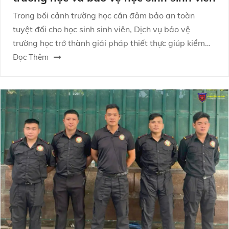
Trong bối cảnh trường học cần đảm bảo an toàn
tuyệt đối cho học sinh sinh viên, Dịch vụ bảo vệ
trường học trở thành giải pháp thiết thực giúp kiểm
soát rủi ro, ngăn chặn hành vi xâm nhập trái phép và
Đọc Thêm
hỗ trợ nhà trường duy trì trật tự ổn định mỗi ngày.