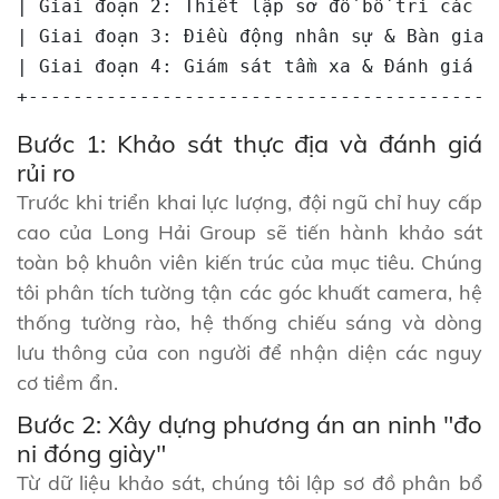
| Giai đoạn 2: Thiết lập sơ đồ bố trí các c
| Giai đoạn 3: Điều động nhân sự & Bàn giao
| Giai đoạn 4: Giám sát tầm xa & Đánh giá c
Bước 1: Khảo sát thực địa và đánh giá
rủi ro
Trước khi triển khai lực lượng, đội ngũ chỉ huy cấp
cao của Long Hải Group sẽ tiến hành khảo sát
toàn bộ khuôn viên kiến trúc của mục tiêu. Chúng
tôi phân tích tường tận các góc khuất camera, hệ
thống tường rào, hệ thống chiếu sáng và dòng
lưu thông của con người để nhận diện các nguy
cơ tiềm ẩn.
Bước 2: Xây dựng phương án an ninh "đo
ni đóng giày"
Từ dữ liệu khảo sát, chúng tôi lập sơ đồ phân bổ