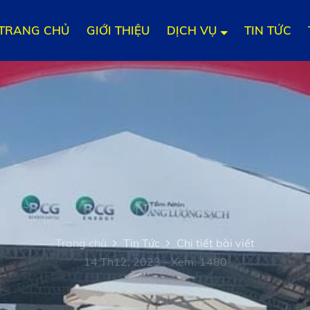
TRANG CHỦ
GIỚI THIỆU
DỊCH VỤ
TIN TỨC
Trang chủ
Tin Tức
Chi tiết bài viết
14 Th12, 2023 - Xem: 1480